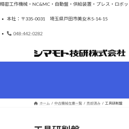
精密工作機械・NC&MC・自動盤・供給装置・プレス・ロボ
本社：
〒335-0031 埼玉県戸田市美女木5-14-15
048-442-0282
コ
ナ
ン
ビ
テ
ゲ
ン
ー
ツ
シ
へ
ョ
ス
ン
キ
に
ッ
移
ホーム
中古機械在庫一覧
売却済み
工具研削盤
プ
動