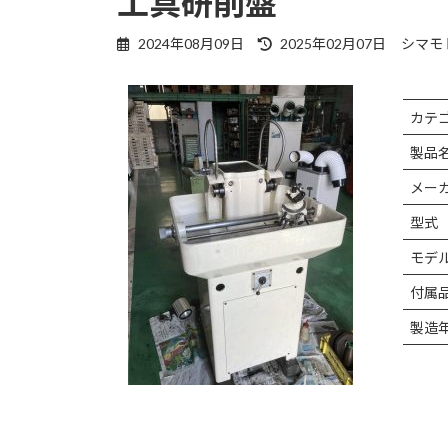
工具研削盤
最
2024年08月09日
2025年02月07日
シマモ
終
更
新
カテ
日
時
製品
:
メー
型式
モデ
付属
製造