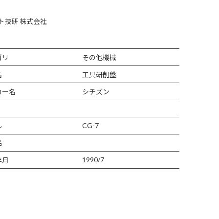
ト技研 株式会社
ゴリ
その他機械
名
工具研削盤
カー名
シチズン
CG-7
ル
品
1990/7
年月