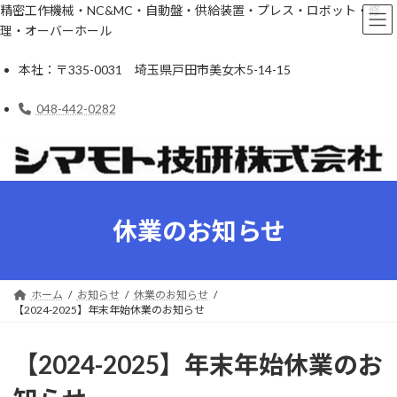
精密工作機械・NC&MC・自動盤・供給装置・プレス・ロボット・修
理・オーバーホール
本社：
〒335-0031 埼玉県戸田市美女木5-14-15
048-442-0282
コ
ナ
ン
ビ
テ
ゲ
ン
ー
ツ
シ
休業のお知らせ
へ
ョ
ス
ン
キ
に
ッ
移
ホーム
お知らせ
休業のお知らせ
プ
動
【2024-2025】年末年始休業のお知らせ
【2024-2025】年末年始休業のお